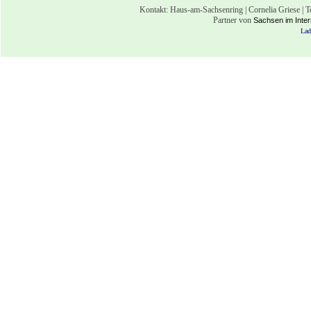
Kontakt: Haus-am-Sachsenring | Cornelia Griese | 
Partner von
Sachsen im Inter
Lad