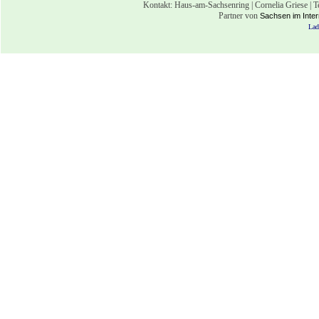
Kontakt: Haus-am-Sachsenring | Cornelia Griese | 
Partner von
Sachsen im Inter
Lad