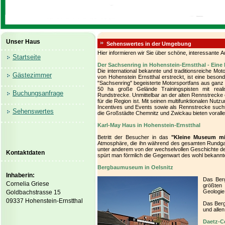
Unser Haus
Sehenswertes in der Umgebung
Hier informieren wir Sie über schöne, interessante Au
Startseite
Der Sachsenring in Hohenstein-Ernstthal - Eine 
Die international bekannte und traditionsreiche Mo
Gästezimmer
von Hohenstein Ernstthal erstreckt, ist eine beson
"Sachsenring" begeisterte Motorsportfans aus ganz E
50 ha große Gelände Trainingspisten mit reali
Buchungsanfrage
Rundstrecke. Unmittelbar an der alten Rennstrecke 
für die Region ist. Mit seinen multifunktionalen Nut
Incentives und Events sowie als Rennstrecke sucht
Sehenswertes
die Großstädte Chemnitz und Zwickau bieten vorallem
Karl-May Haus in Hohenstein-Ernstthal
Betritt der Besucher in das
"Kleine Museum mi
Atmosphäre, die ihn während des gesamten Rundga
unter anderem von der wechselvollen Geschichte 
Kontaktdaten
spürt man förmlich die Gegenwart des wohl bekannt
Bergbaumuseum in Oelsnitz
Inhaberin:
Das Ber
Cornelia Griese
größten 
Geologie
Goldbachstrasse 15
09337 Hohenstein-Ernstthal
Das Berg
und alle
Daetz-C