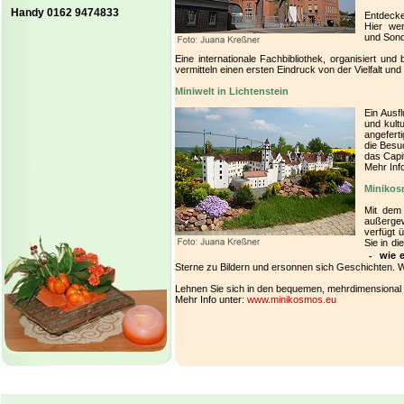
Handy 0162 9474833
Entdecke
Hier wer
und Sond
Eine internationale Fachbibliothek, organisiert un
vermitteln einen ersten Eindruck von der Vielfalt und
Miniwelt in Lichtenstein
Ein Ausfl
und kult
angefert
die Besu
das Capi
Mehr Inf
Minikos
Mit dem
außerge
verfügt 
Sie in d
wie e
-
Sterne zu Bildern und ersonnen sich Geschichten. 
Lehnen Sie sich in den bequemen, mehrdimensional
Mehr Info unter:
www.minikosmos.eu