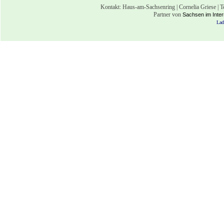
Kontakt: Haus-am-Sachsenring | Cornelia Griese | 
Partner von
Sachsen im Inter
Lad