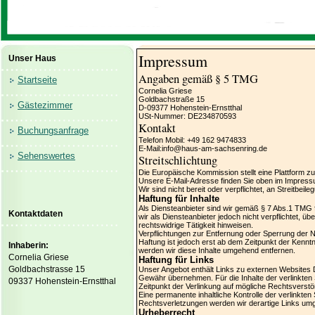
Impressum
Unser Haus
Angaben gemäß § 5 TMG
Startseite
Cornelia Griese
Goldbachstraße 15
Gästezimmer
D-09377 Hohenstein-Ernstthal
USt-Nummer: DE234870593
Kontakt
Buchungsanfrage
Telefon Mobil: +49 162 9474833
E-Mail:info@haus-am-sachsenring.de
Sehenswertes
Streitschlichtung
Die Europäische Kommission stellt eine Plattform zu
Unsere E-Mail-Adresse finden Sie oben im Impress
Wir sind nicht bereit oder verpflichtet, an Streitbe
Haftung für Inhalte
Als Diensteanbieter sind wir gemäß § 7 Abs.1 TMG f
Kontaktdaten
wir als Diensteanbieter jedoch nicht verpflichtet, 
rechtswidrige Tätigkeit hinweisen.
Verpflichtungen zur Entfernung oder Sperrung der 
Haftung ist jedoch erst ab dem Zeitpunkt der Kenn
Inhaberin:
werden wir diese Inhalte umgehend entfernen.
Cornelia Griese
Haftung für Links
Goldbachstrasse 15
Unser Angebot enthält Links zu externen Websites Dr
Gewähr übernehmen. Für die Inhalte der verlinkten Se
09337 Hohenstein-Ernstthal
Zeitpunkt der Verlinkung auf mögliche Rechtsverstö
Eine permanente inhaltliche Kontrolle der verlinkt
Rechtsverletzungen werden wir derartige Links um
Urheberrecht